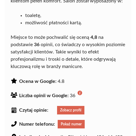
klientom pełen komfort. Salon został wyposażony w:
toaletę,
możliwość płatności kartą.
Miejsce to może pochwalić się oceną
4,8
na
podstawie
36
opinii, co świadczy o wysokim poziomie
satysfakcji klientów. Takie wyniki to efekt
profesjonalizmu i troski o detale, które odgrywają
kluczową rolę w branży manicure.
Ocena w Google:
4.8
Liczba opinii w Google:
36
Czytaj opinie:
Zobacz profil
Numer telefonu:
Pokaż numer