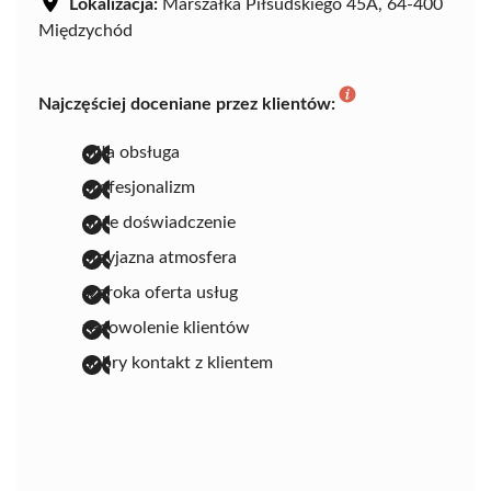
Lokalizacja:
Marszałka Piłsudskiego 45A, 64-400
Międzychód
Najczęściej doceniane przez klientów:
miła obsługa
profesjonalizm
duże doświadczenie
przyjazna atmosfera
szeroka oferta usług
zadowolenie klientów
dobry kontakt z klientem