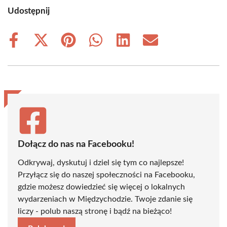
Udostępnij
Share
Share
Share
Share
Share
Share
on
on
on
on
on
on
Facebook
X
Pinterest
WhatsApp
LinkedIn
Email
(Twitter)
Dołącz do nas na Facebooku!
Odkrywaj, dyskutuj i dziel się tym co najlepsze!
Przyłącz się do naszej społeczności na Facebooku,
gdzie możesz dowiedzieć się więcej o lokalnych
wydarzeniach w Międzychodzie. Twoje zdanie się
liczy - polub naszą stronę i bądź na bieżąco!