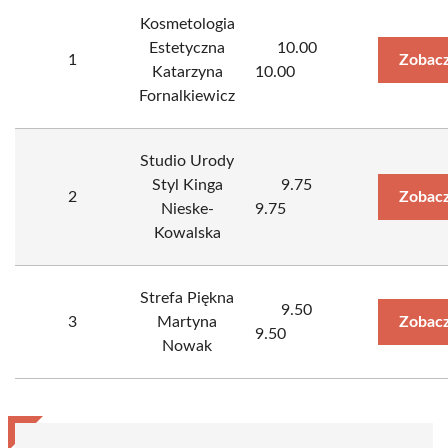
Kosmetologia
Estetyczna
10.00
1
Zobacz
Katarzyna
10.00
Fornalkiewicz
Studio Urody
Styl Kinga
9.75
2
Zobacz
Nieske-
9.75
Kowalska
Strefa Piękna
9.50
3
Martyna
Zobacz
9.50
Nowak