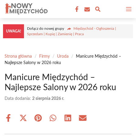
Przejdź
M
do
treści
Dołącz do nowej grupy
Międzychód - Ogłoszenia |
UWAGA!
Sprzedam | Kupię | Zamienię | Praca
Strona główna
/
Firmy
/
Uroda
/
Manicure Międzychód –
Najlepsze Salony w 2026 roku
Manicure Międzychód –
Najlepsze Salony w 2026 roku
Data dodania:
2 sierpnia 2026 r.
Share
Share
Share
Share
Share
Share
on
on
on
on
on
on
Facebook
X
Pinterest
WhatsApp
LinkedIn
Email
(Twitter)