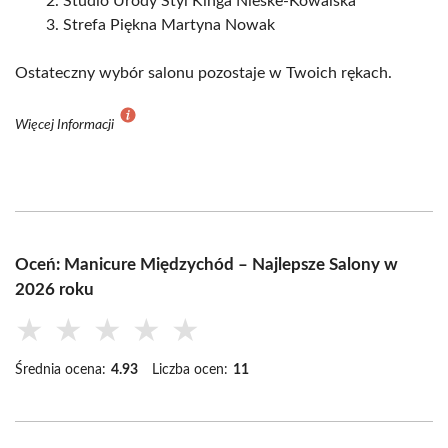
Studio Urody Styl Kinga Nieske-Kowalska
Strefa Piękna Martyna Nowak
Ostateczny wybór salonu pozostaje w Twoich rękach.
Więcej Informacji
Oceń: Manicure Międzychód – Najlepsze Salony w
2026 roku
★
★
★
★
★
Średnia ocena:
4.93
Liczba ocen:
11