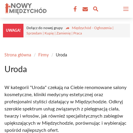
Przejdź
M
do
treści
Dołącz do nowej grupy
Międzychód - Ogłoszenia |
UWAGA!
Sprzedam | Kupię | Zamienię | Praca
Strona główna
/
Firmy
/
Uroda
Uroda
W kategorii "Uroda" czekają na Ciebie renomowane salony
kosmetyczne, kliniki medycyny estetycznej oraz
profesjonalni styliści działający w Międzychodzie. Odkryj
szerokie spektrum usług związanych z pielęgnacją ciała,
twarzy i włosów, jak również specjalistycznych zabiegów
upiększających w Międzychodzie, porównując i wybierając
spośród najlepszych ofert.