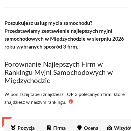
Facebook
X
Pinterest
WhatsApp
LinkedIn
Email
(Twitter)
Poszukujesz usług mycia samochodu?
Przedstawiamy zestawienie najlepszych myjni
samochodowych w Międzychodzie w sierpniu 2026
roku wybranych spośród 3 firm.
Porównanie Najlepszych Firm w
Rankingu Myjni Samochodowych w
Międzychodzie
W poniższej tabeli znajdziesz TOP 3 polecanych firm, które
znajdziesz w naszym rankingu.
Pozycja
Firma
Ocena
Wizytó