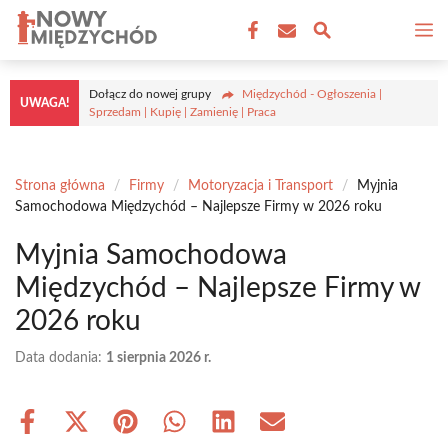
Przejdź
M
do
treści
Dołącz do nowej grupy
Międzychód - Ogłoszenia |
UWAGA!
Sprzedam | Kupię | Zamienię | Praca
Strona główna
/
Firmy
/
Motoryzacja i Transport
/
Myjnia
Samochodowa Międzychód – Najlepsze Firmy w 2026 roku
Myjnia Samochodowa
Międzychód – Najlepsze Firmy w
2026 roku
Data dodania:
1 sierpnia 2026 r.
Share
Share
Share
Share
Share
Share
on
on
on
on
on
on