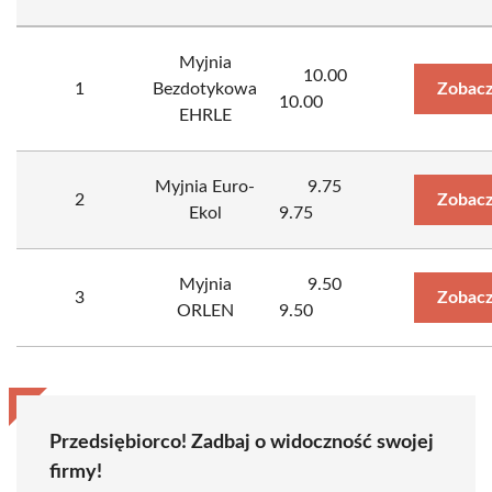
Myjnia
10.00
1
Bezdotykowa
Zobacz
10.00
EHRLE
Myjnia Euro-
9.75
2
Zobacz
Ekol
9.75
Myjnia
9.50
3
Zobacz
ORLEN
9.50
Przedsiębiorco! Zadbaj o widoczność swojej
firmy!