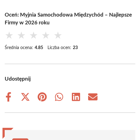
Oceń: Myjnia Samochodowa Międzychód – Najlepsze
Firmy w 2026 roku
★
★
★
★
★
Średnia ocena:
4.85
Liczba ocen:
23
Udostępnij
Share
Share
Share
Share
Share
Share
on
on
on
on
on
on
Facebook
X
Pinterest
WhatsApp
LinkedIn
Email
(Twitter)