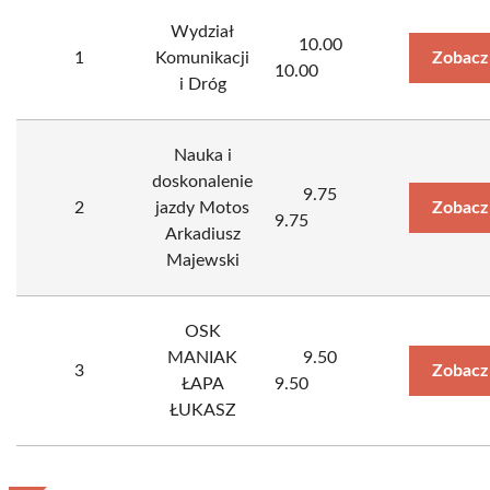
Wydział
10.00
1
Komunikacji
Zobacz
10.00
i Dróg
Nauka i
doskonalenie
9.75
2
jazdy Motos
Zobacz
9.75
Arkadiusz
Majewski
OSK
MANIAK
9.50
3
Zobacz
ŁAPA
9.50
ŁUKASZ