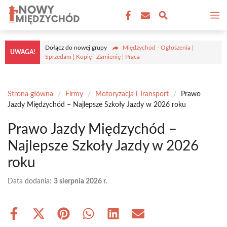
Przejdź
M
do
treści
Dołącz do nowej grupy
Międzychód - Ogłoszenia |
UWAGA!
Sprzedam | Kupię | Zamienię | Praca
Strona główna
/
Firmy
/
Motoryzacja i Transport
/
Prawo
Jazdy Międzychód – Najlepsze Szkoły Jazdy w 2026 roku
Prawo Jazdy Międzychód –
Najlepsze Szkoły Jazdy w 2026
roku
Data dodania:
3 sierpnia 2026 r.
Share
Share
Share
Share
Share
Share
on
on
on
on
on
on