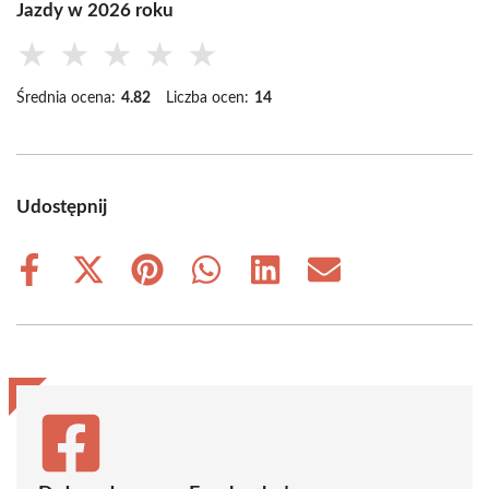
Jazdy w 2026 roku
★
★
★
★
★
Średnia ocena:
4.82
Liczba ocen:
14
Udostępnij
Share
Share
Share
Share
Share
Share
on
on
on
on
on
on
Facebook
X
Pinterest
WhatsApp
LinkedIn
Email
(Twitter)