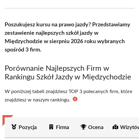
Facebook
X
Pinterest
WhatsApp
LinkedIn
Email
(Twitter)
Poszukujesz kursu na prawo jazdy? Przedstawiamy
zestawienie najlepszych szkół jazdy w
Międzychodzie w sierpniu 2026 roku wybranych
spośród 3 firm.
Porównanie Najlepszych Firm w
Rankingu Szkół Jazdy w Międzychodzie
W poniższej tabeli znajdziesz TOP 3 polecanych firm, które
znajdziesz w naszym rankingu.
Pozycja
Firma
Ocena
Wizytó