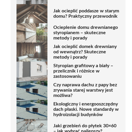
Jak ocieplić poddasze w starym
domu? Praktyczny przewodnik
Ocieplenie domu drewnianego
styropianem – skuteczne
metody i porady
Jak ocieplić domek drewniany
od wewnątrz? Skuteczne
metody i porady
Styropian grafitowy a biały –
przelicznik i różnice w
zastosowaniu
Czy naprawa dachu z papy bez
zrywania starej warstwy jest
możliwa?
Ekologiczny i energooszczędny
dach płaski. Nowe standardy w
hydroizolacji budynków
Jaki grzebień do płytek 30×60
– jak wybrać najlepszy?