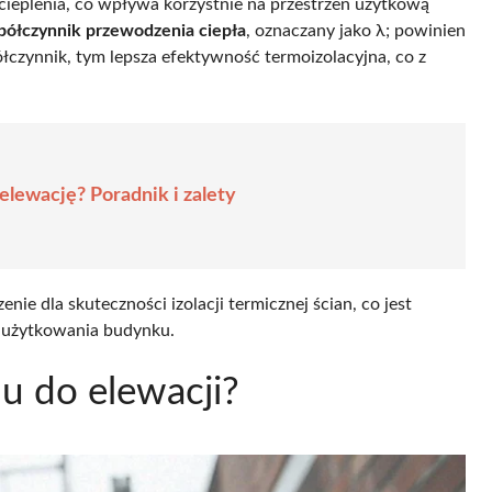
ocieplenia, co wpływa korzystnie na przestrzeń użytkową
półczynnik przewodzenia ciepła
, oznaczany jako λ; powinien
łczynnik, tym lepsza efektywność termoizolacyjna, co z
elewację? Poradnik i zalety
e dla skuteczności izolacji termicznej ścian, co jest
 użytkowania budynku.
nu do elewacji?