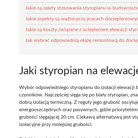
Jakie są zalety stosowania styropianu w budownict
Jakie aspekty są ważne przy pracach dociepleniowy
Jakie są koszty związane z ociepleniem elewacji sty
Jak wybrać odpowiednią ekipę remontową do docie
Jaki styropian na elewac
Wybór odpowiedniego styropianu do izolacji elewacji bu
czynników. Najczęściej sięga się po biały styropian, zn
dobrą izolacją termiczną. Z reguły jego grubość oscy
energooszczędnych oraz pasywnych, gdzie priorytetem s
grubości sięgającej 20 cm. Ciekawą alternatywą jest st
izolacyjne przy mniejszej grubości.