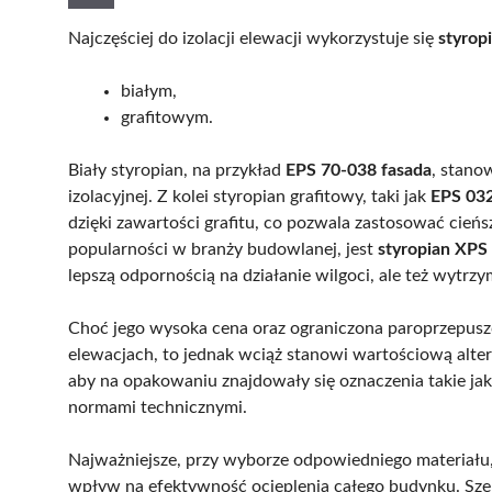
Najczęściej do izolacji elewacji wykorzystuje się
styrop
białym,
grafitowym.
Biały styropian, na przykład
EPS 70-038 fasada
, stano
izolacyjnej. Z kolei styropian grafitowy, taki jak
EPS 032
dzięki zawartości grafitu, co pozwala zastosować cień
popularności w branży budowlanej, jest
styropian XPS
lepszą odpornością na działanie wilgoci, ale też wytr
Choć jego wysoka cena oraz ograniczona paroprzepusz
elewacjach, to jednak wciąż stanowi wartościową alte
aby na opakowaniu znajdowały się oznaczenia takie jak
normami technicznymi.
Najważniejsze, przy wyborze odpowiedniego materiału,
wpływ na efektywność ocieplenia całego budynku. Sz