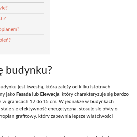
wie?
ch?
ropianem?
pleń?
ję budynku?
dynku jest kwestią, która zależy od kilku istotnych
any jako
Fasada
lub
Elewacja
, który charakteryzuje się bardzo
luje w granicach 12 do 15 cm. W jednakże w budynkach
taje się efektywność energetyczna, stosuje się płyty o
yropian grafitowy, który zapewnia lepsze właściwości