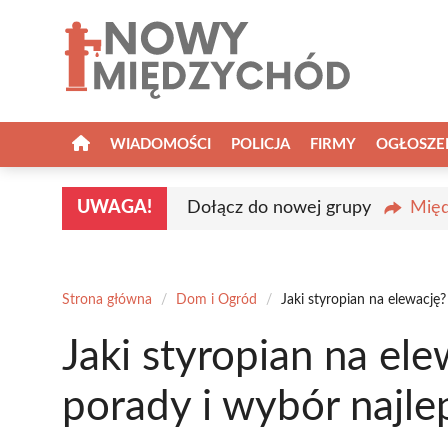
Przejdź
do
treści
WIADOMOŚCI
POLICJA
FIRMY
OGŁOSZE
UWAGA!
Dołącz do nowej grupy
Międ
Strona główna
/
Dom i Ogród
/
Jaki styropian na elewację
Jaki styropian na el
porady i wybór najl