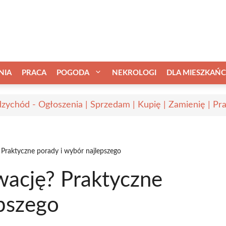
NIA
PRACA
POGODA
NEKROLOGI
DLA MIESZKAŃ
zychód - Ogłoszenia | Sprzedam | Kupię | Zamienię | Pr
? Praktyczne porady i wybór najlepszego
ewację? Praktyczne
epszego