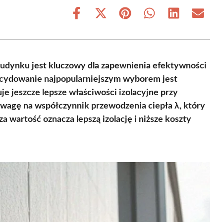
Share
Share
Share
Share
Share
Share
on
on
on
on
on
on
Facebook
X
Pinterest
WhatsApp
LinkedIn
Email
(Twitter)
udynku jest kluczowy dla zapewnienia efektywności
cydowanie najpopularniejszym wyborem jest
uje jeszcze lepsze właściwości izolacyjne przy
uwagę na współczynnik przewodzenia ciepła λ, który
 wartość oznacza lepszą izolację i niższe koszty