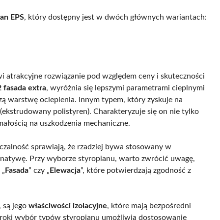
ian EPS
, który dostępny jest w dwóch głównych wariantach:
wi atrakcyjne rozwiązanie pod względem ceny i skuteczności
 fasada extra
, wyróżnia się lepszymi parametrami cieplnymi
szą warstwę ocieplenia. Innym typem, który zyskuje na
(ekstrudowany polistyren). Charakteryzuje się on nie tylko
zymałością na uszkodzenia mechaniczne.
czalność sprawiają, że rzadziej bywa stosowany w
rnatywę. Przy wyborze styropianu, warto zwrócić uwagę,
 „
Fasada
” czy „
Elewacja
”, które potwierdzają zgodność z
 są jego
właściwości izolacyjne
, które mają bezpośredni
eroki wybór typów styropianu umożliwia dostosowanie