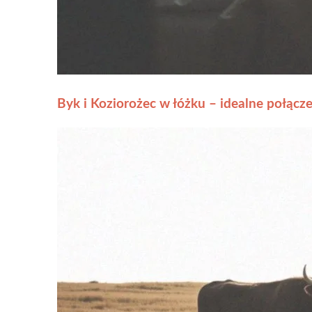
Byk i Koziorożec w łóżku – idealne połącze