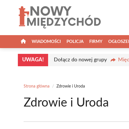
Przejdź
do
treści
WIADOMOŚCI
POLICJA
FIRMY
OGŁOSZE
UWAGA!
Dołącz do nowej grupy
Międ
Strona główna
/
Zdrowie i Uroda
Zdrowie i Uroda