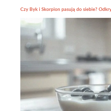
Czy Byk i Skorpion pasują do siebie? Odkry