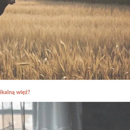
ikalną więź?