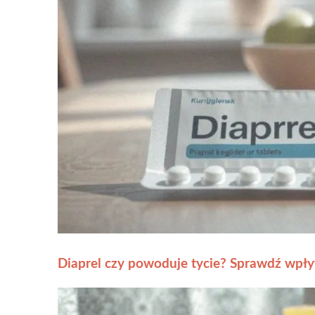
Diaprel czy powoduje tycie? Sprawdź wpły