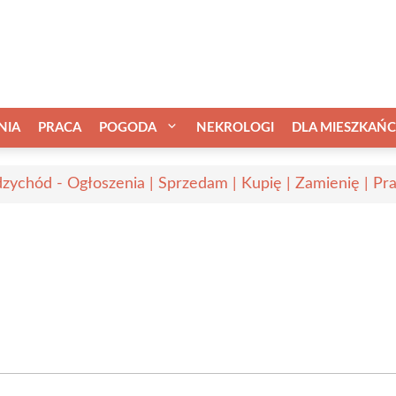
NIA
PRACA
POGODA
NEKROLOGI
DLA MIESZKAŃ
zychód - Ogłoszenia | Sprzedam | Kupię | Zamienię | Pr