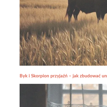
Byk i Skorpion przyjaźń – jak zbudować un