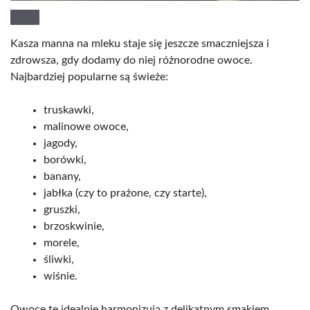
Kasza manna na mleku staje się jeszcze smaczniejsza i
zdrowsza, gdy dodamy do niej różnorodne owoce.
Najbardziej popularne są świeże:
truskawki,
malinowe owoce,
jagody,
borówki,
banany,
jabłka (czy to prażone, czy starte),
gruszki,
brzoskwinie,
morele,
śliwki,
wiśnie.
Owoce te idealnie harmonizują z delikatnym smakiem