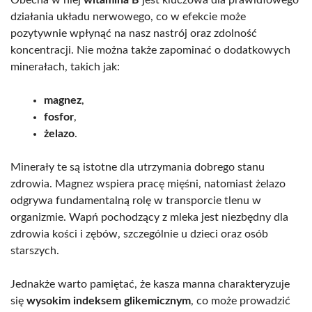
Obecna w niej
witamina B
jest kluczowa dla prawidłowego
działania układu nerwowego, co w efekcie może
pozytywnie wpłynąć na nasz nastrój oraz zdolność
koncentracji. Nie można także zapominać o dodatkowych
minerałach, takich jak:
magnez
,
fosfor
,
żelazo
.
Minerały te są istotne dla utrzymania dobrego stanu
zdrowia. Magnez wspiera pracę mięśni, natomiast żelazo
odgrywa fundamentalną rolę w transporcie tlenu w
organizmie. Wapń pochodzący z mleka jest niezbędny dla
zdrowia kości i zębów, szczególnie u dzieci oraz osób
starszych.
Jednakże warto pamiętać, że kasza manna charakteryzuje
się
wysokim indeksem glikemicznym
, co może prowadzić