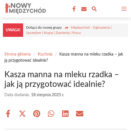
Przejdź
M
do
treści
Dołącz do nowej grupy
Międzychód - Ogłoszenia |
UWAGA!
Sprzedam | Kupię | Zamienię | Praca
Strona główna
/
Kuchnia
/
Kasza manna na mleku rzadka – jak
ją przygotować idealnie?
Kasza manna na mleku rzadka –
jak ją przygotować idealnie?
Data dodania:
18 sierpnia 2025 r.
Share
Share
Share
Share
Share
Share
on
on
on
on
on
on
Facebook
X
Pinterest
WhatsApp
LinkedIn
Email
(Twitter)