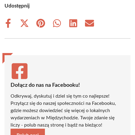
Udostępnij
Share
Share
Share
Share
Share
Share
on
on
on
on
on
on
Facebook
X
Pinterest
WhatsApp
LinkedIn
Email
(Twitter)
Dołącz do nas na Facebooku!
Odkrywaj, dyskutuj i dziel się tym co najlepsze!
Przyłącz się do naszej społeczności na Facebooku,
gdzie możesz dowiedzieć się więcej o lokalnych
wydarzeniach w Międzychodzie. Twoje zdanie się
liczy - polub naszą stronę i bądź na bieżąco!