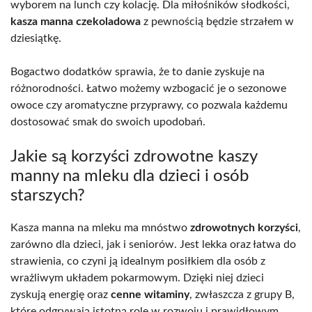
wyborem na lunch czy kolację. Dla miłośników słodkości,
kasza manna czekoladowa
z pewnością będzie strzałem w
dziesiątkę.
Bogactwo dodatków sprawia, że to danie zyskuje na
różnorodności. Łatwo możemy wzbogacić je o sezonowe
owoce czy aromatyczne przyprawy, co pozwala każdemu
dostosować smak do swoich upodobań.
Jakie są korzyści zdrowotne kaszy
manny na mleku dla dzieci i osób
starszych?
Kasza manna na mleku ma mnóstwo
zdrowotnych korzyści
,
zarówno dla dzieci, jak i seniorów. Jest lekka oraz łatwa do
strawienia, co czyni ją idealnym posiłkiem dla osób z
wrażliwym układem pokarmowym. Dzięki niej dzieci
zyskują energię oraz
cenne witaminy
, zwłaszcza z grupy B,
które odgrywają istotną rolę w rozwoju i prawidłowym