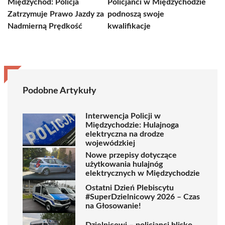
Międzychód: Policja
Policjanci w Międzychodzie
Zatrzymuje Prawo Jazdy za
podnoszą swoje
Nadmierną Prędkość
kwalifikacje
Podobne Artykuły
Interwencja Policji w
Międzychodzie: Hulajnoga
elektryczna na drodze
wojewódzkiej
Nowe przepisy dotyczące
użytkowania hulajnóg
elektrycznych w Międzychodzie
Ostatni Dzień Plebiscytu
#SuperDzielnicowy 2026 – Czas
na Głosowanie!
Dzielnicowi – policjanci blisko