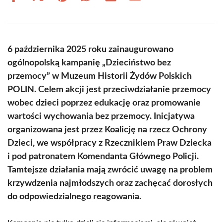
on
on
on
on
on
on
Facebook
X
Pinterest
WhatsApp
LinkedIn
Email
(Twitter)
6 października 2025 roku zainaugurowano
ogólnopolską kampanię „Dzieciństwo bez
przemocy” w Muzeum Historii Żydów Polskich
POLIN. Celem akcji jest przeciwdziałanie przemocy
wobec dzieci poprzez edukację oraz promowanie
wartości wychowania bez przemocy. Inicjatywa
organizowana jest przez Koalicję na rzecz Ochrony
Dzieci, we współpracy z Rzecznikiem Praw Dziecka
i pod patronatem Komendanta Głównego Policji.
Tamtejsze działania mają zwrócić uwagę na problem
krzywdzenia najmłodszych oraz zachęcać dorosłych
do odpowiedzialnego reagowania.