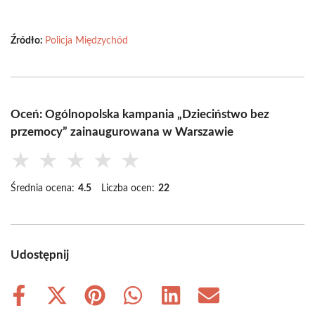
Źródło:
Policja Międzychód
Oceń: Ogólnopolska kampania „Dzieciństwo bez
przemocy” zainaugurowana w Warszawie
★
★
★
★
★
Średnia ocena:
4.5
Liczba ocen:
22
Udostępnij
Share
Share
Share
Share
Share
Share
on
on
on
on
on
on