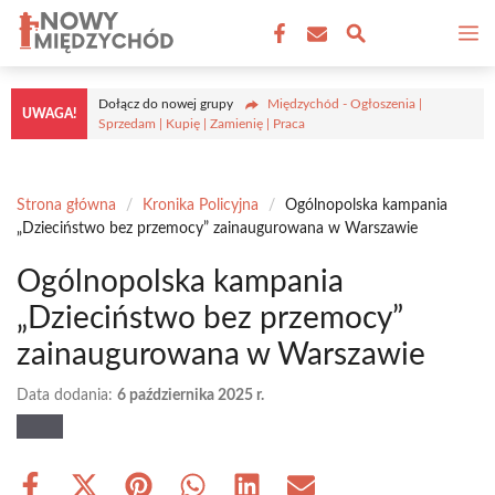
Przejdź
M
do
treści
Dołącz do nowej grupy
Międzychód - Ogłoszenia |
UWAGA!
Sprzedam | Kupię | Zamienię | Praca
Strona główna
/
Kronika Policyjna
/
Ogólnopolska kampania
„Dzieciństwo bez przemocy” zainaugurowana w Warszawie
Ogólnopolska kampania
„Dzieciństwo bez przemocy”
zainaugurowana w Warszawie
Data dodania:
6 października 2025 r.
Share
Share
Share
Share
Share
Share