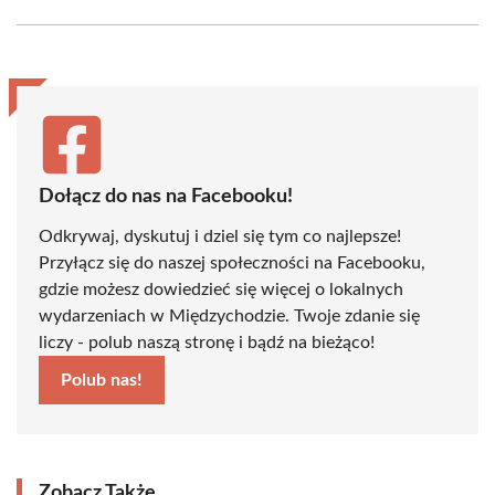
Facebook
X
Pinterest
WhatsApp
LinkedIn
Email
(Twitter)
Dołącz do nas na Facebooku!
Odkrywaj, dyskutuj i dziel się tym co najlepsze!
Przyłącz się do naszej społeczności na Facebooku,
gdzie możesz dowiedzieć się więcej o lokalnych
wydarzeniach w Międzychodzie. Twoje zdanie się
liczy - polub naszą stronę i bądź na bieżąco!
Polub nas!
Zobacz Także