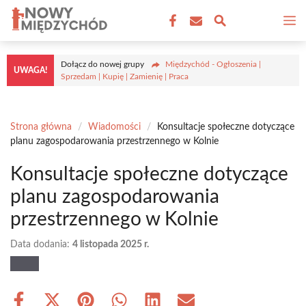
Przejdź
M
do
treści
Dołącz do nowej grupy
Międzychód - Ogłoszenia |
UWAGA!
Sprzedam | Kupię | Zamienię | Praca
Strona główna
/
Wiadomości
/
Konsultacje społeczne dotyczące
planu zagospodarowania przestrzennego w Kolnie
Konsultacje społeczne dotyczące
planu zagospodarowania
przestrzennego w Kolnie
Data dodania:
4 listopada 2025 r.
Share
Share
Share
Share
Share
Share