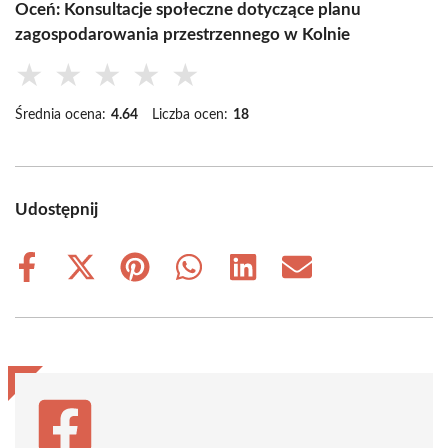
Oceń: Konsultacje społeczne dotyczące planu
zagospodarowania przestrzennego w Kolnie
★
★
★
★
★
Średnia ocena:
4.64
Liczba ocen:
18
Udostępnij
Share
Share
Share
Share
Share
Share
on
on
on
on
on
on
Facebook
X
Pinterest
WhatsApp
LinkedIn
Email
(Twitter)