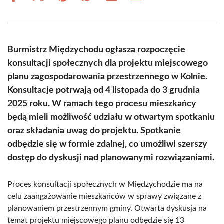
on
on
on
on
on
on
Facebook
X
Pinterest
WhatsApp
LinkedIn
Email
(Twitter)
Burmistrz Międzychodu ogłasza rozpoczęcie
konsultacji społecznych dla projektu miejscowego
planu zagospodarowania przestrzennego w Kolnie.
Konsultacje potrwają od 4 listopada do 3 grudnia
2025 roku. W ramach tego procesu mieszkańcy
będą mieli możliwość udziału w otwartym spotkaniu
oraz składania uwag do projektu. Spotkanie
odbędzie się w formie zdalnej, co umożliwi szerszy
dostęp do dyskusji nad planowanymi rozwiązaniami.
Proces konsultacji społecznych w Międzychodzie ma na
celu zaangażowanie mieszkańców w sprawy związane z
planowaniem przestrzennym gminy. Otwarta dyskusja na
temat projektu miejscowego planu odbędzie się 13