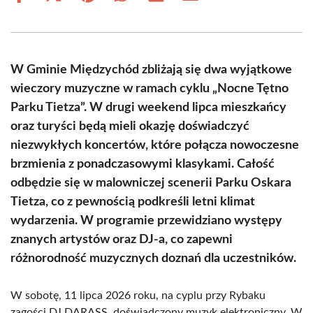
on
on
on
on
on
on
Facebook
X
Pinterest
WhatsApp
LinkedIn
Email
(Twitter)
W Gminie Międzychód zbliżają się dwa wyjątkowe
wieczory muzyczne w ramach cyklu „Nocne Tętno
Parku Tietza”. W drugi weekend lipca mieszkańcy
oraz turyści będą mieli okazję doświadczyć
niezwykłych koncertów, które połącza nowoczesne
brzmienia z ponadczasowymi klasykami. Całość
odbędzie się w malowniczej scenerii Parku Oskara
Tietza, co z pewnością podkreśli letni klimat
wydarzenia. W programie przewidziano występy
znanych artystów oraz DJ-a, co zapewni
różnorodność muzycznych doznań dla uczestników.
W sobotę, 11 lipca 2026 roku, na cyplu przy Rybaku
zagości DJ DARASS, doświadczony muzyk elektroniczny. W