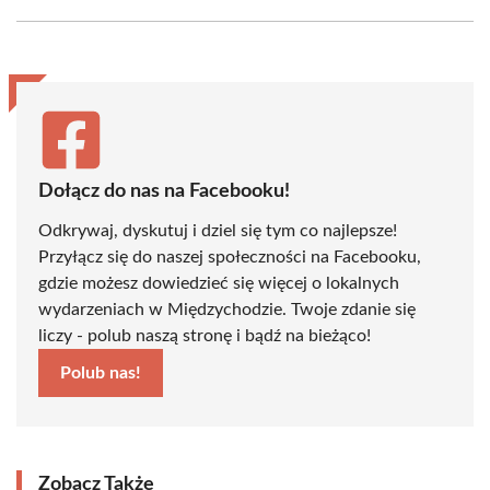
Facebook
X
Pinterest
WhatsApp
LinkedIn
Email
(Twitter)
Dołącz do nas na Facebooku!
Odkrywaj, dyskutuj i dziel się tym co najlepsze!
Przyłącz się do naszej społeczności na Facebooku,
gdzie możesz dowiedzieć się więcej o lokalnych
wydarzeniach w Międzychodzie. Twoje zdanie się
liczy - polub naszą stronę i bądź na bieżąco!
Polub nas!
Zobacz Także