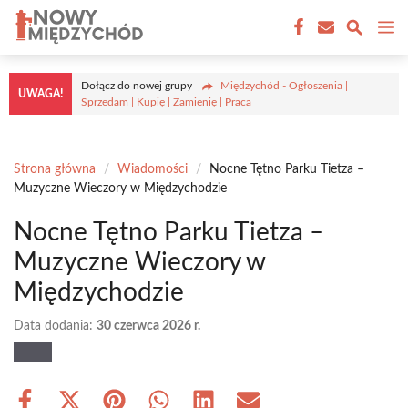
Przejdź
M
do
treści
Dołącz do nowej grupy
Międzychód - Ogłoszenia |
UWAGA!
Sprzedam | Kupię | Zamienię | Praca
Strona główna
/
Wiadomości
/
Nocne Tętno Parku Tietza –
Muzyczne Wieczory w Międzychodzie
Nocne Tętno Parku Tietza –
Muzyczne Wieczory w
Międzychodzie
Data dodania:
30 czerwca 2026 r.
Share
Share
Share
Share
Share
Share