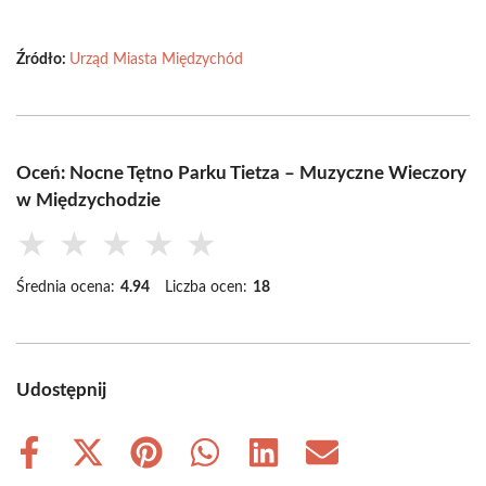
Źródło:
Urząd Miasta Międzychód
Oceń: Nocne Tętno Parku Tietza – Muzyczne Wieczory
w Międzychodzie
★
★
★
★
★
Średnia ocena:
4.94
Liczba ocen:
18
Udostępnij
Share
Share
Share
Share
Share
Share
on
on
on
on
on
on