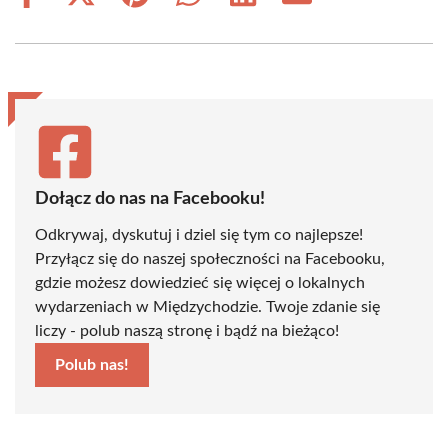
on
on
on
on
on
on
Facebook
X
Pinterest
WhatsApp
LinkedIn
Email
(Twitter)
Dołącz do nas na Facebooku!
Odkrywaj, dyskutuj i dziel się tym co najlepsze!
Przyłącz się do naszej społeczności na Facebooku,
gdzie możesz dowiedzieć się więcej o lokalnych
wydarzeniach w Międzychodzie. Twoje zdanie się
liczy - polub naszą stronę i bądź na bieżąco!
Polub nas!