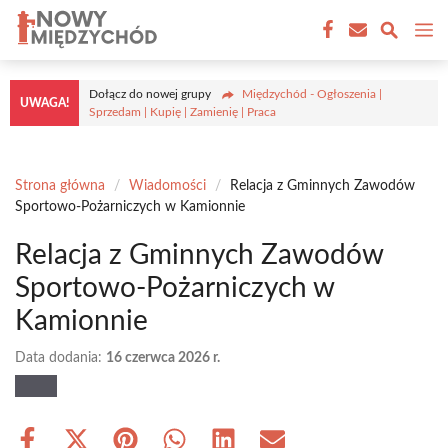
Przejdź
M
do
treści
Dołącz do nowej grupy
Międzychód - Ogłoszenia |
UWAGA!
Sprzedam | Kupię | Zamienię | Praca
Strona główna
/
Wiadomości
/
Relacja z Gminnych Zawodów
Sportowo-Pożarniczych w Kamionnie
Relacja z Gminnych Zawodów
Sportowo-Pożarniczych w
Kamionnie
Data dodania:
16 czerwca 2026 r.
Share
Share
Share
Share
Share
Share