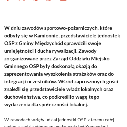
on
on
on
on
on
on
Facebook
X
Pinterest
WhatsApp
LinkedIn
Email
(Twitter)
W dniu zawodów sportowo-pożarniczych, które
odbyły się w Kamionnie, przedstawiciele jednostek
OSP z Gminy Międzychód sprawdzili swoje
umiejętności i ducha rywalizacji. Zawody
zorganizowane przez Zarząd Oddziału Miejsko-
Gminnego OSP były doskonałą okazją do
zaprezentowania wyszkolenia strażaków oraz do
integracji uczestników. Wśród zaproszonych gości
znaleźli się przedstawiciele władz lokalnych oraz
duchowieństwa, co podkreśliło wagę tego
wydarzenia dla społeczności lokalnej.
W zawodach wzięły udział jednostki OSP z terenu całej
gminy, a sędzią głównym wydarzenia był Komendant