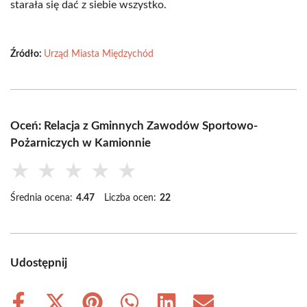
starała się dać z siebie wszystko.
Źródło:
Urząd Miasta Międzychód
Oceń: Relacja z Gminnych Zawodów Sportowo-
Pożarniczych w Kamionnie
★
★
★
★
★
Średnia ocena:
4.47
Liczba ocen:
22
Udostępnij
Share
Share
Share
Share
Share
Share