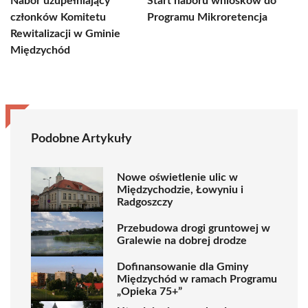
Nabór uzupełniający
Start naboru wniosków do
członków Komitetu
Programu Mikroretencja
Rewitalizacji w Gminie
Międzychód
Podobne Artykuły
Nowe oświetlenie ulic w
Międzychodzie, Łowyniu i
Radgoszczy
Przebudowa drogi gruntowej w
Gralewie na dobrej drodze
Dofinansowanie dla Gminy
Międzychód w ramach Programu
„Opieka 75+”