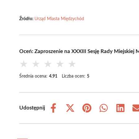
Źródło:
Urząd Miasta Międzychód
Oceń: Zaproszenie na XXXIII Sesję Rady Miejskiej
★
★
★
★
★
Średnia ocena:
4.91
Liczba ocen:
5
Udostępnij
Share
Share
Share
Share
Share
on
on
on
on
on
Facebook
X
Pinterest
WhatsApp
LinkedIn
(Twitter)