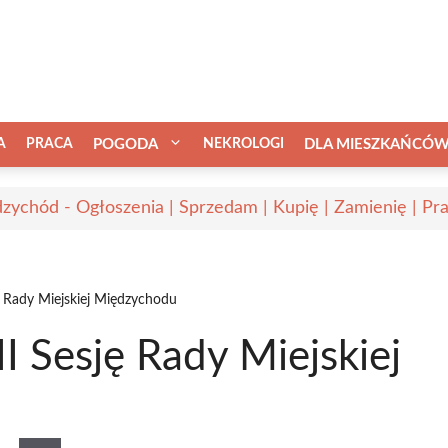
A
PRACA
POGODA
NEKROLOGI
DLA MIESZKAŃCÓ
zychód - Ogłoszenia | Sprzedam | Kupię | Zamienię | Pr
ę Rady Miejskiej Międzychodu
I Sesję Rady Miejskiej