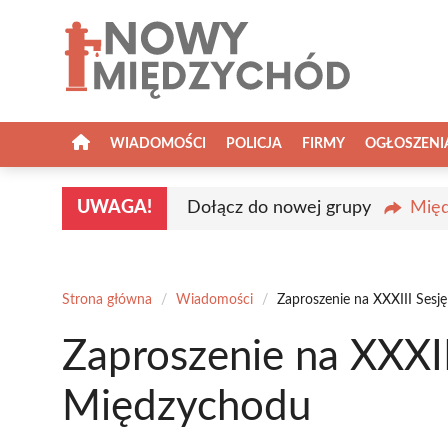
Przejdź
do
treści
WIADOMOŚCI
POLICJA
FIRMY
OGŁOSZENI
UWAGA!
Dołącz do nowej grupy
Międ
Strona główna
/
Wiadomości
/
Zaproszenie na XXXIII Sesj
Zaproszenie na XXXII
Międzychodu