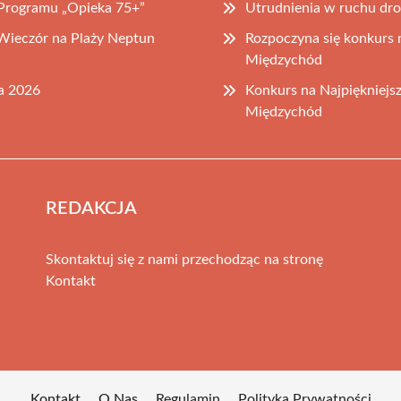
Programu „Opieka 75+”
Utrudnienia w ruchu dro
ieczór na Plaży Neptun
Rozpoczyna się konkurs
Międzychód
ca 2026
Konkurs na Najpiękniej
Międzychód
REDAKCJA
Skontaktuj się z nami przechodząc na stronę
Kontakt
Kontakt
O Nas
Regulamin
Polityka Prywatności