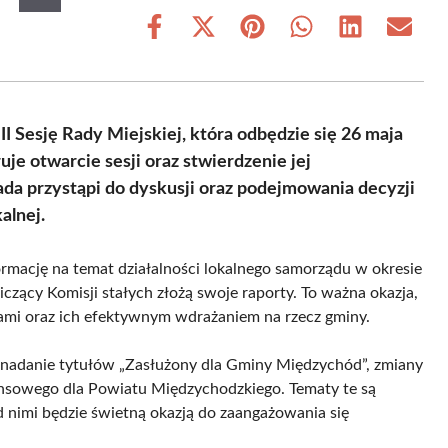
Share
Share
Share
Share
Share
Share
on
on
on
on
on
on
Facebook
X
Pinterest
WhatsApp
LinkedIn
Email
(Twitter)
 Sesję Rady Miejskiej, która odbędzie się 26 maja
je otwarcie sesji oraz stwierdzenie jej
da przystąpi do dyskusji oraz podejmowania decyzji
alnej.
rmację na temat działalności lokalnego samorządu w okresie
zący Komisji stałych złożą swoje raporty. To ważna okazja,
ami oraz ich efektywnym wdrażaniem na rzecz gminy.
 nadanie tytułów „Zasłużony dla Gminy Międzychód”, zmiany
nsowego dla Powiatu Międzychodzkiego. Tematy te są
d nimi będzie świetną okazją do zaangażowania się