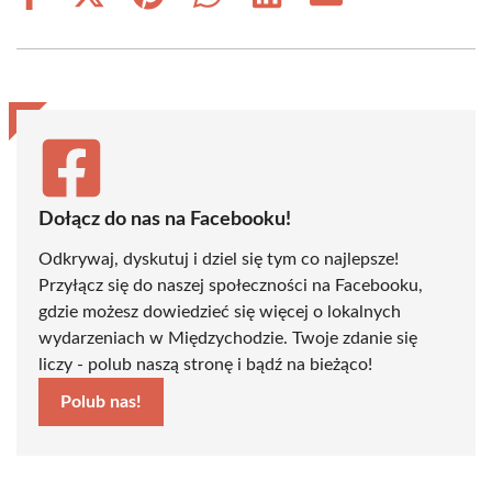
Share
Share
Share
Share
Share
Share
on
on
on
on
on
on
Facebook
X
Pinterest
WhatsApp
LinkedIn
Email
(Twitter)
Dołącz do nas na Facebooku!
Odkrywaj, dyskutuj i dziel się tym co najlepsze!
Przyłącz się do naszej społeczności na Facebooku,
gdzie możesz dowiedzieć się więcej o lokalnych
wydarzeniach w Międzychodzie. Twoje zdanie się
liczy - polub naszą stronę i bądź na bieżąco!
Polub nas!