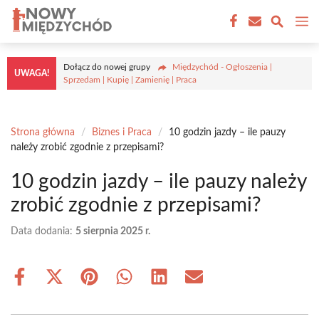
Przejdź
M
do
treści
Dołącz do nowej grupy
Międzychód - Ogłoszenia |
UWAGA!
Sprzedam | Kupię | Zamienię | Praca
Strona główna
/
Biznes i Praca
/
10 godzin jazdy – ile pauzy
należy zrobić zgodnie z przepisami?
10 godzin jazdy – ile pauzy należy
zrobić zgodnie z przepisami?
Data dodania:
5 sierpnia 2025 r.
Share
Share
Share
Share
Share
Share
on
on
on
on
on
on
Facebook
X
Pinterest
WhatsApp
LinkedIn
Email
(Twitter)