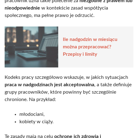
pracownik uzna takie polecenie za
niezgodne z prawem lub
nieodpowiednie
w kontekście zasad współżycia
społecznego, ma pełne prawo je odrzucić.
Ile nadgodzin w miesiącu
można przepracować?
Przepisy i limity
Kodeks pracy szczegółowo wskazuje, w jakich sytuacjach
praca w nadgodzinach jest akceptowalna
, a także definiuje
grupy pracowników, które powinny być szczególnie
chronione. Na przykład:
młodociani,
kobiety w ciąży.
Te zasady mają na celu
ochronę ich zdrowia i