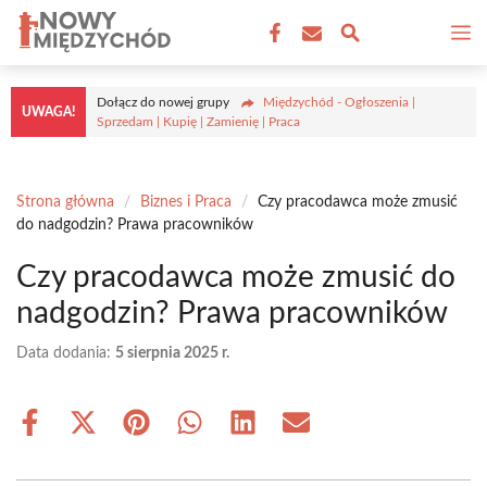
Przejdź
M
do
treści
Dołącz do nowej grupy
Międzychód - Ogłoszenia |
UWAGA!
Sprzedam | Kupię | Zamienię | Praca
Strona główna
/
Biznes i Praca
/
Czy pracodawca może zmusić
do nadgodzin? Prawa pracowników
Czy pracodawca może zmusić do
nadgodzin? Prawa pracowników
Data dodania:
5 sierpnia 2025 r.
Share
Share
Share
Share
Share
Share
on
on
on
on
on
on
Facebook
X
Pinterest
WhatsApp
LinkedIn
Email
(Twitter)