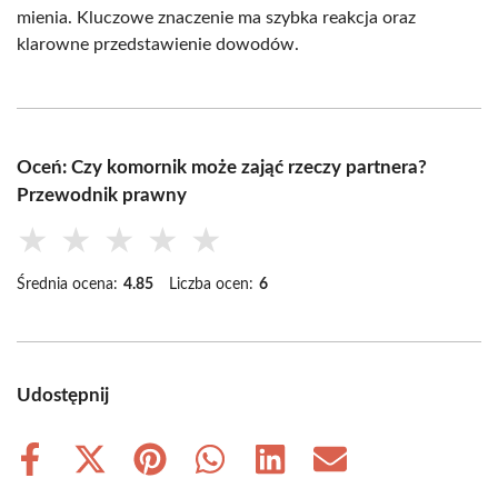
mienia. Kluczowe znaczenie ma szybka reakcja oraz
klarowne przedstawienie dowodów.
Oceń: Czy komornik może zająć rzeczy partnera?
Przewodnik prawny
★
★
★
★
★
Średnia ocena:
4.85
Liczba ocen:
6
Udostępnij
Share
Share
Share
Share
Share
Share
on
on
on
on
on
on