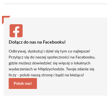
Facebook
X
Pinterest
WhatsApp
LinkedIn
Email
(Twitter)
Dołącz do nas na Facebooku!
Odkrywaj, dyskutuj i dziel się tym co najlepsze!
Przyłącz się do naszej społeczności na Facebooku,
gdzie możesz dowiedzieć się więcej o lokalnych
wydarzeniach w Międzychodzie. Twoje zdanie się
liczy - polub naszą stronę i bądź na bieżąco!
Polub nas!