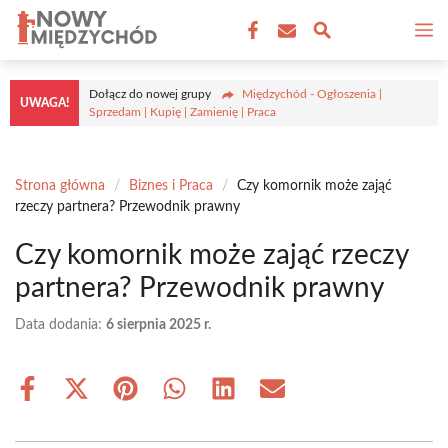
Przejdź
M
do
treści
Dołącz do nowej grupy
Międzychód - Ogłoszenia |
UWAGA!
Sprzedam | Kupię | Zamienię | Praca
Strona główna
/
Biznes i Praca
/
Czy komornik może zająć
rzeczy partnera? Przewodnik prawny
Czy komornik może zająć rzeczy
partnera? Przewodnik prawny
Data dodania:
6 sierpnia 2025 r.
Share
Share
Share
Share
Share
Share
on
on
on
on
on
on
Facebook
X
Pinterest
WhatsApp
LinkedIn
Email
(Twitter)