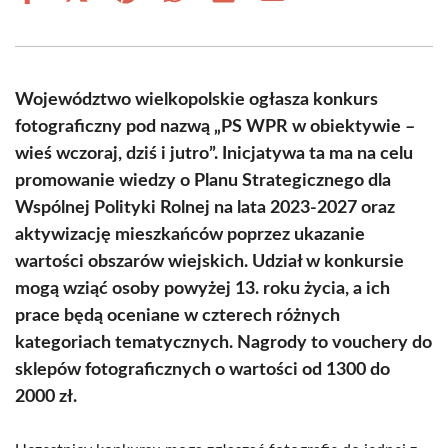
on
on
on
on
on
on
Facebook
X
Pinterest
WhatsApp
LinkedIn
Email
(Twitter)
Województwo wielkopolskie ogłasza konkurs
fotograficzny pod nazwą „PS WPR w obiektywie –
wieś wczoraj, dziś i jutro”. Inicjatywa ta ma na celu
promowanie wiedzy o Planu Strategicznego dla
Wspólnej Polityki Rolnej na lata 2023-2027 oraz
aktywizację mieszkańców poprzez ukazanie
wartości obszarów wiejskich. Udział w konkursie
mogą wziąć osoby powyżej 13. roku życia, a ich
prace będą oceniane w czterech różnych
kategoriach tematycznych. Nagrody to vouchery do
sklepów fotograficznych o wartości od 1300 do
2000 zł.