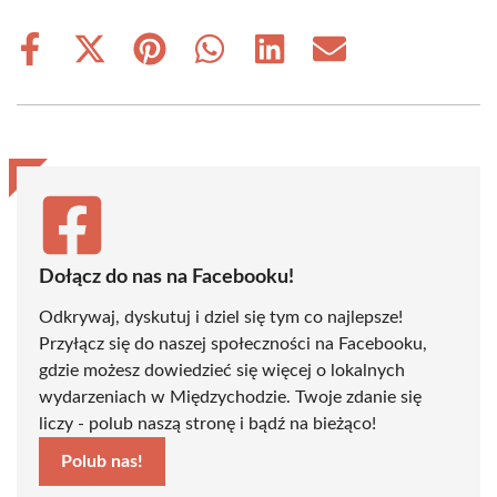
Share
Share
Share
Share
Share
Share
on
on
on
on
on
on
Facebook
X
Pinterest
WhatsApp
LinkedIn
Email
(Twitter)
Dołącz do nas na Facebooku!
Odkrywaj, dyskutuj i dziel się tym co najlepsze!
Przyłącz się do naszej społeczności na Facebooku,
gdzie możesz dowiedzieć się więcej o lokalnych
wydarzeniach w Międzychodzie. Twoje zdanie się
liczy - polub naszą stronę i bądź na bieżąco!
Polub nas!