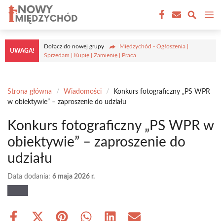
Przejdź
M
do
treści
Dołącz do nowej grupy
Międzychód - Ogłoszenia |
UWAGA!
Sprzedam | Kupię | Zamienię | Praca
Strona główna
/
Wiadomości
/
Konkurs fotograficzny „PS WPR
w obiektywie” – zaproszenie do udziału
Konkurs fotograficzny „PS WPR w
obiektywie” – zaproszenie do
udziału
Data dodania:
6 maja 2026 r.
Share
Share
Share
Share
Share
Share