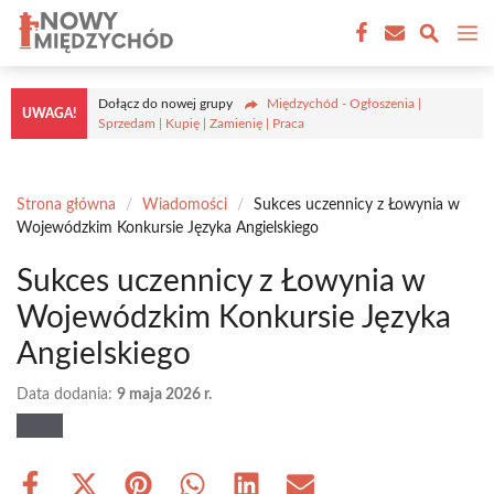
Przejdź
M
do
treści
Dołącz do nowej grupy
Międzychód - Ogłoszenia |
UWAGA!
Sprzedam | Kupię | Zamienię | Praca
Strona główna
/
Wiadomości
/
Sukces uczennicy z Łowynia w
Wojewódzkim Konkursie Języka Angielskiego
Sukces uczennicy z Łowynia w
Wojewódzkim Konkursie Języka
Angielskiego
Data dodania:
9 maja 2026 r.
Share
Share
Share
Share
Share
Share