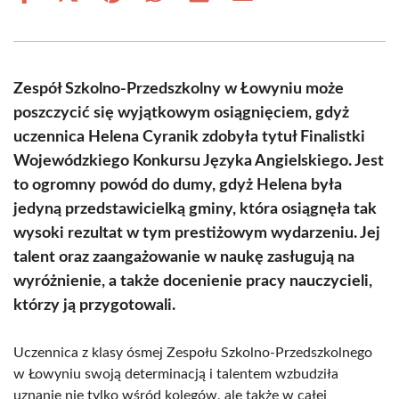
on
on
on
on
on
on
Facebook
X
Pinterest
WhatsApp
LinkedIn
Email
(Twitter)
Zespół Szkolno-Przedszkolny w Łowyniu może
poszczycić się wyjątkowym osiągnięciem, gdyż
uczennica Helena Cyranik zdobyła tytuł Finalistki
Wojewódzkiego Konkursu Języka Angielskiego. Jest
to ogromny powód do dumy, gdyż Helena była
jedyną przedstawicielką gminy, która osiągnęła tak
wysoki rezultat w tym prestiżowym wydarzeniu. Jej
talent oraz zaangażowanie w naukę zasługują na
wyróżnienie, a także docenienie pracy nauczycieli,
którzy ją przygotowali.
Uczennica z klasy ósmej Zespołu Szkolno-Przedszkolnego
w Łowyniu swoją determinacją i talentem wzbudziła
uznanie nie tylko wśród kolegów, ale także w całej