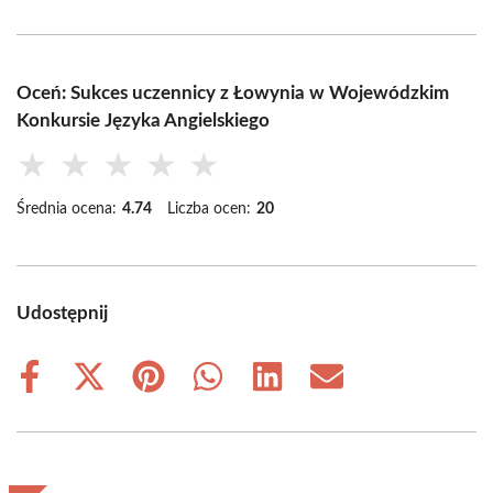
Oceń: Sukces uczennicy z Łowynia w Wojewódzkim
Konkursie Języka Angielskiego
★
★
★
★
★
Średnia ocena:
4.74
Liczba ocen:
20
Udostępnij
Share
Share
Share
Share
Share
Share
on
on
on
on
on
on
Facebook
X
Pinterest
WhatsApp
LinkedIn
Email
(Twitter)