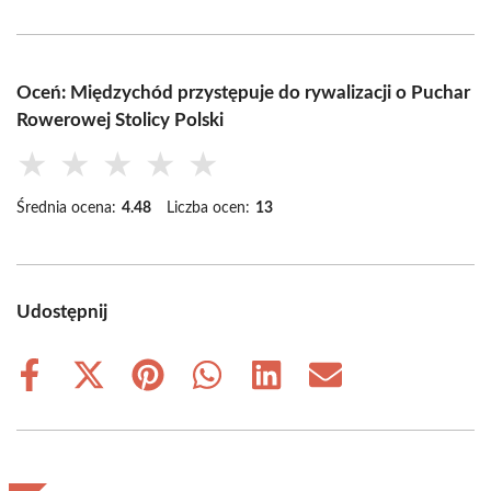
Oceń: Międzychód przystępuje do rywalizacji o Puchar
Rowerowej Stolicy Polski
★
★
★
★
★
Średnia ocena:
4.48
Liczba ocen:
13
Udostępnij
Share
Share
Share
Share
Share
Share
on
on
on
on
on
on
Facebook
X
Pinterest
WhatsApp
LinkedIn
Email
(Twitter)