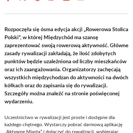
on
on
on
on
on
on
Facebook
X
Pinterest
WhatsApp
LinkedIn
Email
(Twitter)
Rozpoczęła się ósma edycja akcji „Rowerowa Stolica
Polski”, w której Międzychód ma szansę
zaprezentować swoją rowerową aktywność. Główne
zasady rywalizacji zakładają, że ilość zdobytych
punktów będzie uzależniona od liczby mieszkańców
oraz ich zaangażowania. Organizatorzy zachęcają
wszystkich międzychodzan do aktywności na dwóch
kółkach oraz do zapisania się do rywalizacji.
Szczegóły można znaleźć na stronie poświęconej
wydarzeniu.
Uczestnictwo w rywalizacji jest proste i dostępne dla
każdego chętnego. Wystarczy pobrać darmową aplikację
„Aktywne Miasta” i dołączyć do rywalizacji, wybierając