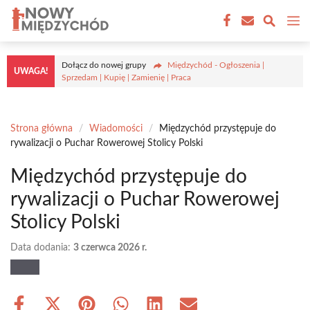
Przejdź
M
do
treści
Dołącz do nowej grupy
Międzychód - Ogłoszenia |
UWAGA!
Sprzedam | Kupię | Zamienię | Praca
Strona główna
/
Wiadomości
/
Międzychód przystępuje do
rywalizacji o Puchar Rowerowej Stolicy Polski
Międzychód przystępuje do
rywalizacji o Puchar Rowerowej
Stolicy Polski
Data dodania:
3 czerwca 2026 r.
Share
Share
Share
Share
Share
Share