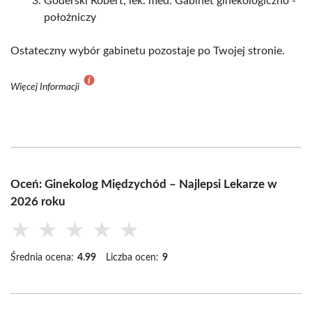
Goderski Robert, lek. med. Gabinet ginekologiczno -
położniczy
Ostateczny wybór gabinetu pozostaje po Twojej stronie.
Więcej Informacji
Oceń: Ginekolog Międzychód – Najlepsi Lekarze w
2026 roku
★
★
★
★
★
Średnia ocena:
4.99
Liczba ocen:
9