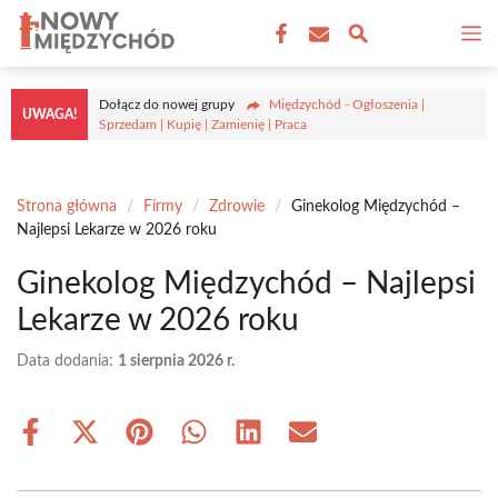
Przejdź
M
do
treści
Dołącz do nowej grupy
Międzychód - Ogłoszenia |
UWAGA!
Sprzedam | Kupię | Zamienię | Praca
Strona główna
/
Firmy
/
Zdrowie
/
Ginekolog Międzychód –
Najlepsi Lekarze w 2026 roku
Ginekolog Międzychód – Najlepsi
Lekarze w 2026 roku
Data dodania:
1 sierpnia 2026 r.
Share
Share
Share
Share
Share
Share
on
on
on
on
on
on
Facebook
X
Pinterest
WhatsApp
LinkedIn
Email
(Twitter)