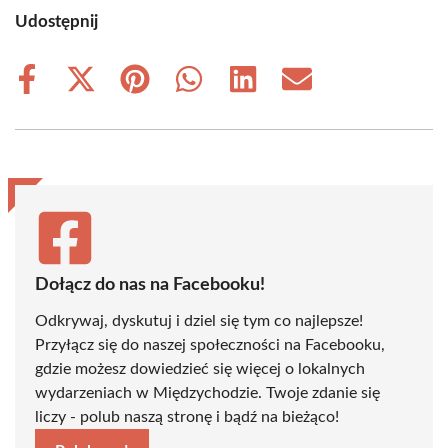
Udostępnij
Share
Share
Share
Share
Share
Share
on
on
on
on
on
on
Facebook
X
Pinterest
WhatsApp
LinkedIn
Email
(Twitter)
Dołącz do nas na Facebooku!
Odkrywaj, dyskutuj i dziel się tym co najlepsze!
Przyłącz się do naszej społeczności na Facebooku,
gdzie możesz dowiedzieć się więcej o lokalnych
wydarzeniach w Międzychodzie. Twoje zdanie się
liczy - polub naszą stronę i bądź na bieżąco!