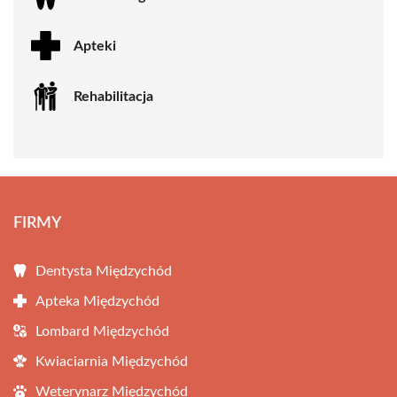
Apteki
Rehabilitacja
FIRMY
Dentysta Międzychód
Apteka Międzychód
Lombard Międzychód
Kwiaciarnia Międzychód
Weterynarz Międzychód