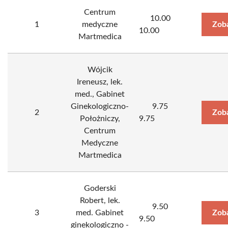
Centrum
10.00
1
medyczne
Zob
10.00
Martmedica
Wójcik
Ireneusz, lek.
med., Gabinet
Ginekologiczno-
9.75
2
Zob
Położniczy,
9.75
Centrum
Medyczne
Martmedica
Goderski
Robert, lek.
9.50
3
med. Gabinet
Zob
9.50
ginekologiczno -