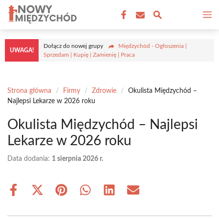
Przejdź
M
do
treści
Dołącz do nowej grupy
Międzychód - Ogłoszenia |
UWAGA!
Sprzedam | Kupię | Zamienię | Praca
Strona główna
/
Firmy
/
Zdrowie
/
Okulista Międzychód –
Najlepsi Lekarze w 2026 roku
Okulista Międzychód – Najlepsi
Lekarze w 2026 roku
Data dodania:
1 sierpnia 2026 r.
Share
Share
Share
Share
Share
Share
on
on
on
on
on
on
Facebook
X
Pinterest
WhatsApp
LinkedIn
Email
(Twitter)