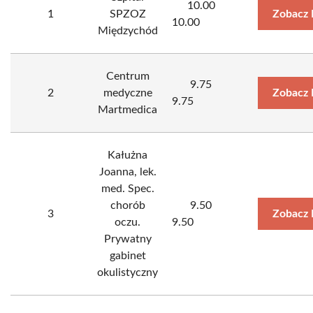
10.00
1
SPZOZ
Zobacz 
10.00
Międzychód
Centrum
9.75
2
medyczne
Zobacz 
9.75
Martmedica
Kałużna
Joanna, lek.
med. Spec.
chorób
9.50
3
Zobacz 
oczu.
9.50
Prywatny
gabinet
okulistyczny