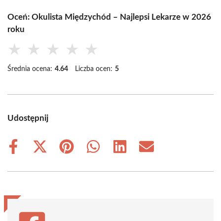
Oceń: Okulista Międzychód – Najlepsi Lekarze w 2026
roku
★
★
★
★
★
Średnia ocena:
4.64
Liczba ocen:
5
Udostępnij
Share
Share
Share
Share
Share
Share
on
on
on
on
on
on
Facebook
X
Pinterest
WhatsApp
LinkedIn
Email
(Twitter)