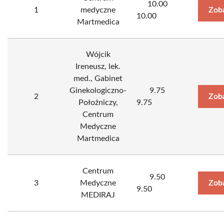
10.00
1
medyczne
Zob
10.00
Martmedica
Wójcik
Ireneusz, lek.
med., Gabinet
Ginekologiczno-
9.75
2
Zob
Położniczy,
9.75
Centrum
Medyczne
Martmedica
Centrum
9.50
3
Medyczne
Zob
9.50
MEDIRAJ