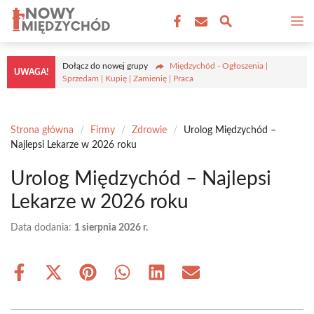
Przejdź
M
do
treści
Dołącz do nowej grupy
Międzychód - Ogłoszenia |
UWAGA!
Sprzedam | Kupię | Zamienię | Praca
Strona główna
/
Firmy
/
Zdrowie
/
Urolog Międzychód –
Najlepsi Lekarze w 2026 roku
Urolog Międzychód – Najlepsi
Lekarze w 2026 roku
Data dodania:
1 sierpnia 2026 r.
Share
Share
Share
Share
Share
Share
on
on
on
on
on
on
Facebook
X
Pinterest
WhatsApp
LinkedIn
Email
(Twitter)