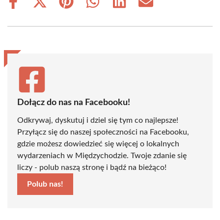
Share
Share
Share
Share
Share
Share
on
on
on
on
on
on
Facebook
X
Pinterest
WhatsApp
LinkedIn
Email
(Twitter)
Dołącz do nas na Facebooku!
Odkrywaj, dyskutuj i dziel się tym co najlepsze!
Przyłącz się do naszej społeczności na Facebooku,
gdzie możesz dowiedzieć się więcej o lokalnych
wydarzeniach w Międzychodzie. Twoje zdanie się
liczy - polub naszą stronę i bądź na bieżąco!
Polub nas!