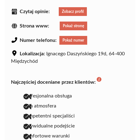
Czytaj opinie:
Zobacz profil
Strona www:
Pokaż stronę
Numer telefonu:
Pokaż numer
Lokalizacja:
Ignacego Daszyńskiego 19d, 64-400
Międzychód
Najczęściej doceniane przez klientów:
profesjonalna obsługa
miła atmosfera
kompetentni specjaliści
indywidualne podejście
komfortowe warunki