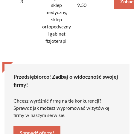
3
Zobac
sklep
9.50
medyczny,
sklep
ortopedyczny
i gabinet
fizjoterapii
Przedsiębiorco! Zadbaj o widoczność swojej
firmy!
Chcesz wyróżnić firmę na tle konkurencji?
Sprawdź jak możesz wypromować wizytówkę
firmy w naszym serwisie.
Sprawdź ofertę!