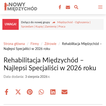
Przejdź
M
do
treści
Dołącz do nowej grupy
Międzychód - Ogłoszenia |
UWAGA!
Sprzedam | Kupię | Zamienię | Praca
Strona główna
/
Firmy
/
Zdrowie
/
Rehabilitacja Międzychód –
Najlepsi Specjaliści w 2026 roku
Rehabilitacja Międzychód –
Najlepsi Specjaliści w 2026 roku
Data dodania:
3 sierpnia 2026 r.
Share
Share
Share
Share
Share
Share
on
on
on
on
on
on
Facebook
X
Pinterest
WhatsApp
LinkedIn
Email
(Twitter)