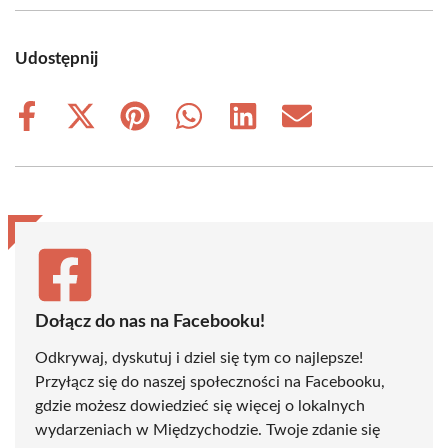
Udostępnij
Share
Share
Share
Share
Share
Share
on
on
on
on
on
on
Facebook
X
Pinterest
WhatsApp
LinkedIn
Email
(Twitter)
Dołącz do nas na Facebooku!
Odkrywaj, dyskutuj i dziel się tym co najlepsze!
Przyłącz się do naszej społeczności na Facebooku,
gdzie możesz dowiedzieć się więcej o lokalnych
wydarzeniach w Międzychodzie. Twoje zdanie się